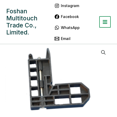
跳
Main
Instagram
至
Foshan
Menu
内
Facebook
Multitouch
容
Trade Co.,
WhatsApp
Limited.
Email