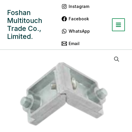
跳
Main
Instagram
至
Foshan
Menu
内
Facebook
Multitouch
容
Trade Co.,
WhatsApp
Limited.
Email