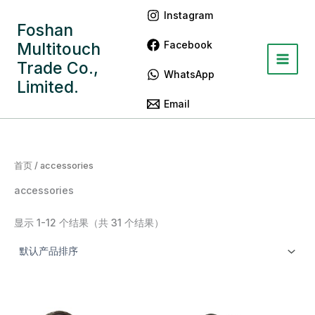
跳
Main
Instagram
至
Foshan
Menu
内
Facebook
Multitouch
容
Trade Co.,
WhatsApp
Limited.
Email
首页
/ accessories
accessories
显示 1-12 个结果（共 31 个结果）