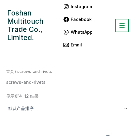
跳
Main
Instagram
至
Foshan
Menu
内
Facebook
Multitouch
容
Trade Co.,
WhatsApp
Limited.
Email
首页
/ screws-and-rivets
screws-and-rivets
显示所有 12 结果