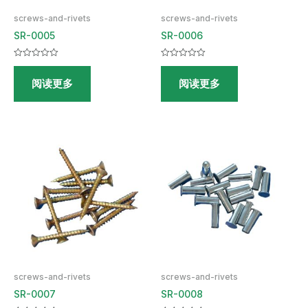
screws-and-rivets
screws-and-rivets
SR-0005
SR-0006
评
评
分
分
阅读更多
阅读更多
0
0
&sol;
&sol;
5
5
screws-and-rivets
screws-and-rivets
SR-0007
SR-0008