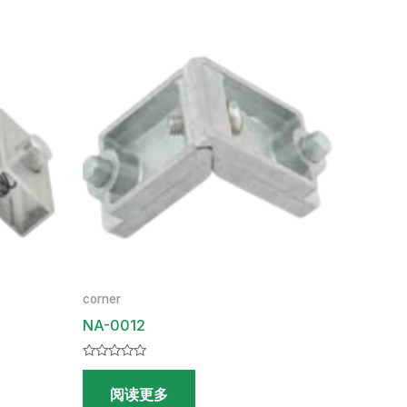
corner
NA-0012
评
分
阅读更多
0
&sol;