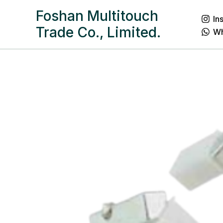
跳
Foshan Multitouch
In
至
Trade Co., Limited.
W
内
容