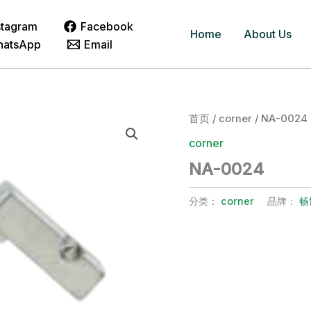
stagram
Facebook
Home
About Us
hatsApp
Email
首页
/
corner
/ NA-0024
corner
NA-0024
分类：
corner
品牌：
畅