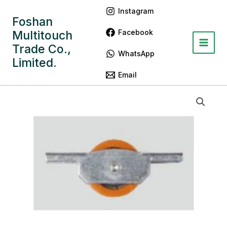
跳
Main
Instagram
至
Foshan
Menu
内
Facebook
Multitouch
容
Trade Co.,
WhatsApp
Limited.
Email