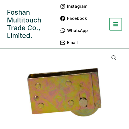
跳
Main
Instagram
至
Foshan
Menu
内
Facebook
Multitouch
容
Trade Co.,
WhatsApp
Limited.
Email