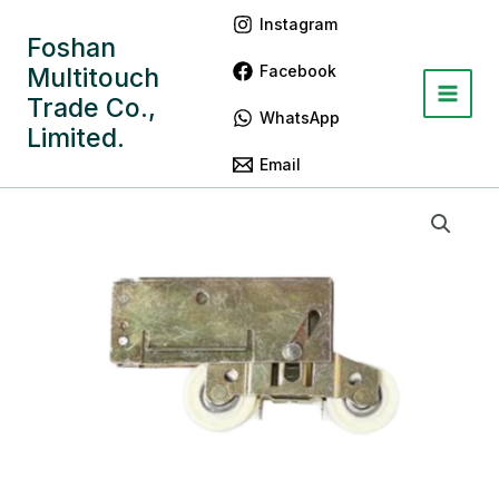
跳
Main
Instagram
至
Foshan
Menu
内
Facebook
Multitouch
容
Trade Co.,
WhatsApp
Limited.
Email