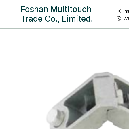
跳
Foshan Multitouch
In
至
Trade Co., Limited.
W
内
容