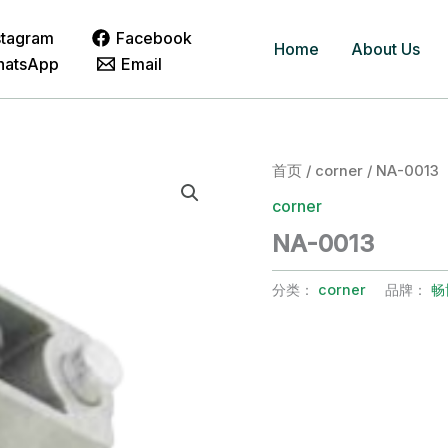
stagram
Facebook
Home
About Us
hatsApp
Email
首页
/
corner
/ NA-0013
corner
NA-0013
分类：
corner
品牌：
畅