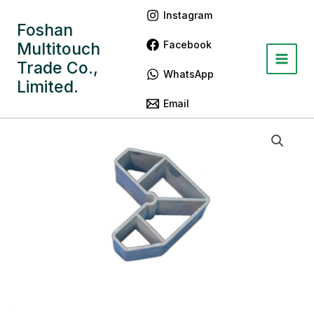
跳
Main
Instagram
至
Foshan
Menu
内
Facebook
Multitouch
容
Trade Co.,
WhatsApp
Limited.
Email