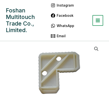
跳
Main
Instagram
至
Foshan
Menu
内
Facebook
Multitouch
容
Trade Co.,
WhatsApp
Limited.
Email