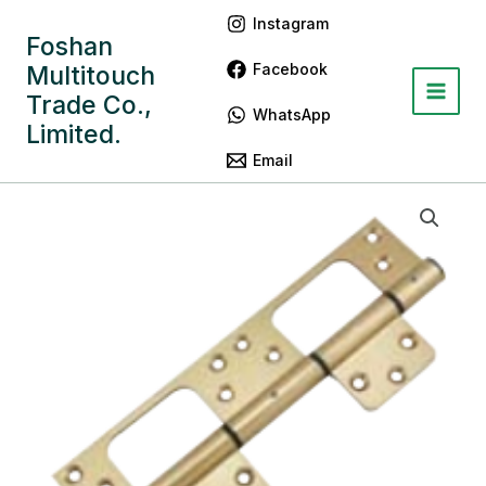
跳
Main
Instagram
至
Foshan
Menu
内
Facebook
Multitouch
容
Trade Co.,
WhatsApp
Limited.
Email