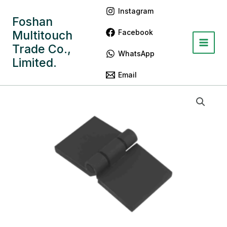
跳
Main
Instagram
至
Foshan
Menu
内
Facebook
Multitouch
容
Trade Co.,
WhatsApp
Limited.
Email