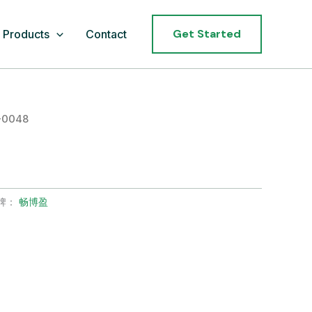
Get Started
Products
Contact
-0048
牌：
畅博盈