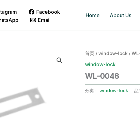
stagram
Facebook
Home
About Us
hatsApp
Email
首页
/
window-lock
/ WL
window-lock
WL-0048
分类：
window-lock
品