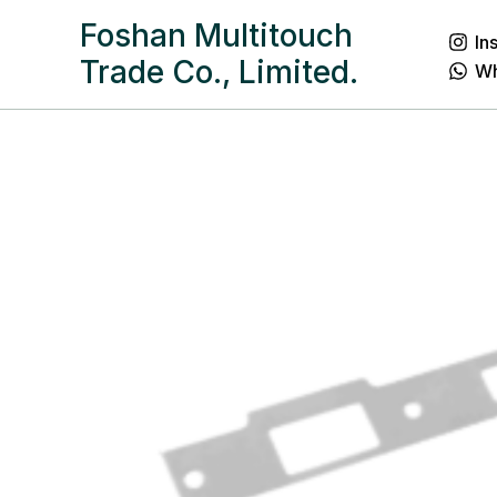
跳
Foshan Multitouch
In
至
Trade Co., Limited.
W
内
容