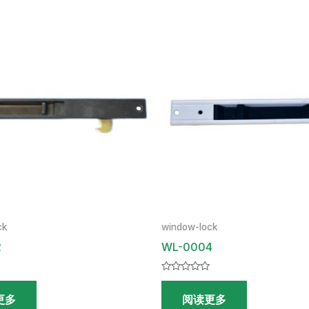
ck
window-lock
2
WL-0004
评
分
更多
阅读更多
0
&sol;