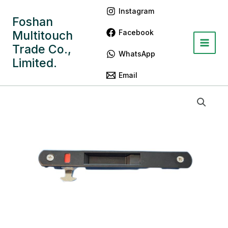
跳
Main
Instagram
至
Foshan
Menu
内
Facebook
Multitouch
容
Trade Co.,
WhatsApp
Limited.
Email