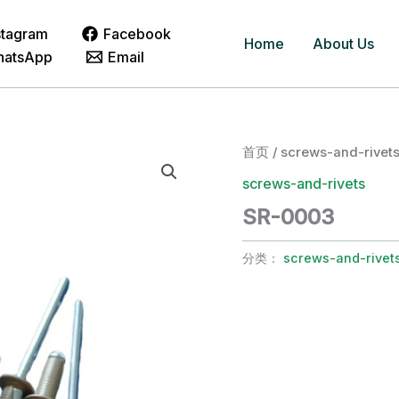
stagram
Facebook
Home
About Us
hatsApp
Email
首页
/
screws-and-rivet
screws-and-rivets
SR-0003
分类：
screws-and-rivet