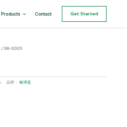
Get Started
Products
Contact
s
/ SR-0003
s
品牌：
畅博盈