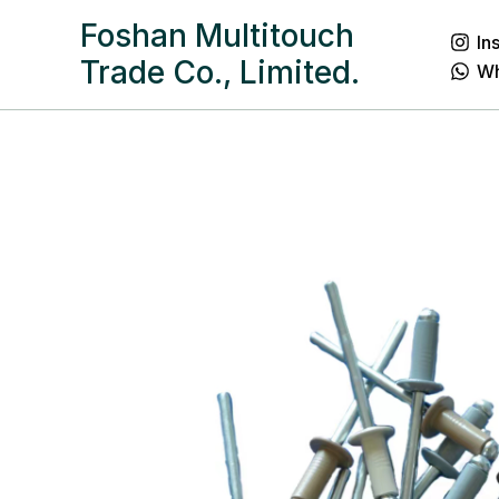
跳
Foshan Multitouch
In
至
Trade Co., Limited.
W
内
容