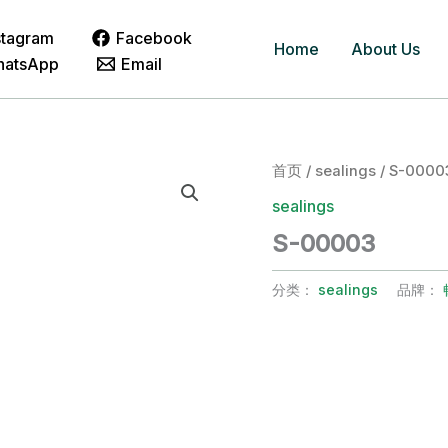
stagram
Facebook
Home
About Us
hatsApp
Email
首页
/
sealings
/ S-0000
sealings
S-00003
分类：
sealings
品牌：