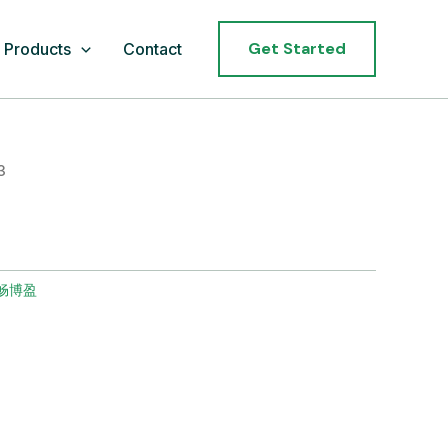
Get Started
Products
Contact
3
畅博盈