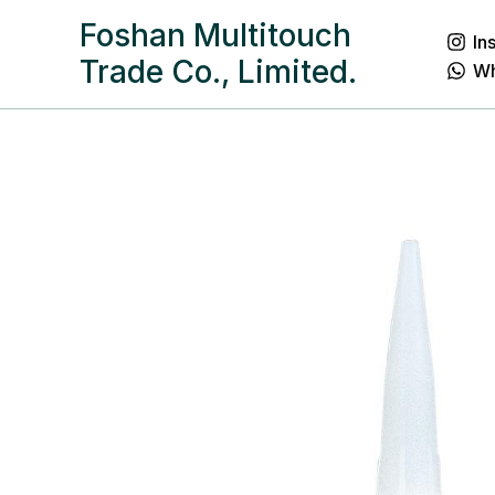
跳
Foshan Multitouch
In
至
Trade Co., Limited.
W
内
容