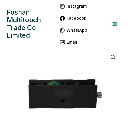
跳
Main
Instagram
至
Foshan
Menu
内
Facebook
Multitouch
容
Trade Co.,
WhatsApp
Limited.
Email