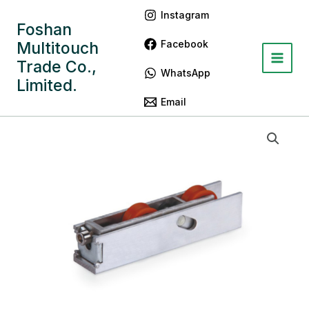
跳
Main
Instagram
至
Foshan
Menu
内
Facebook
Multitouch
容
Trade Co.,
WhatsApp
Limited.
Email