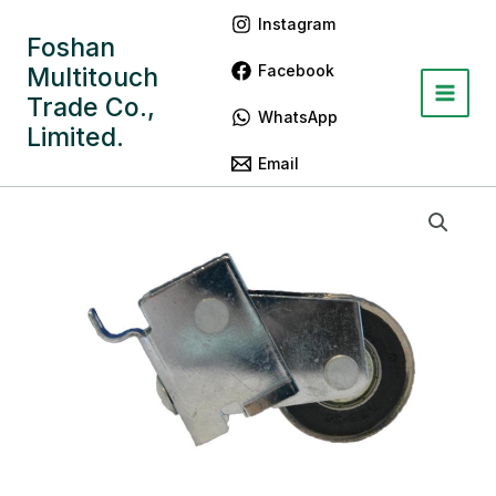
跳
Main
Instagram
至
Foshan
Menu
内
Facebook
Multitouch
容
Trade Co.,
WhatsApp
Limited.
Email