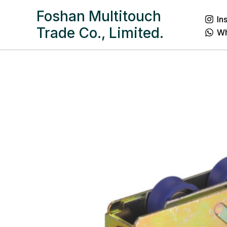
跳
Foshan Multitouch
In
至
Trade Co., Limited.
W
内
容