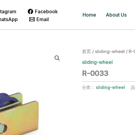
stagram
Facebook
Home
About Us
hatsApp
Email
首页
/
sliding-wheel
/ R-
sliding-wheel
R-0033
分类：
sliding-wheel