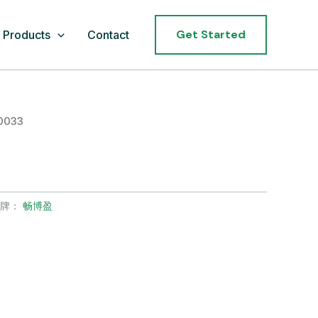
Get Started
Products
Contact
0033
品牌：
畅博盈