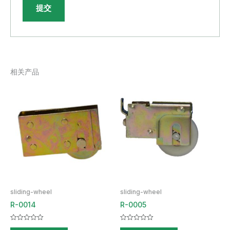
相关产品
sliding-wheel
sliding-wheel
R-0014
R-0005
评
评