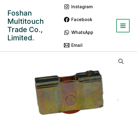
跳
Main
Instagram
至
Foshan
Menu
内
Facebook
Multitouch
容
Trade Co.,
WhatsApp
Limited.
Email