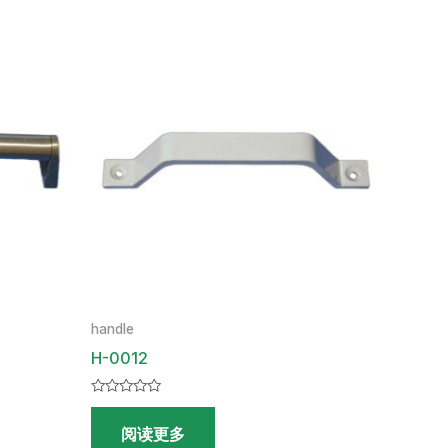
handle
H-0012
评
分
阅读更多
0
&sol;