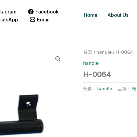
stagram
Facebook
Home
About Us
hatsApp
Email
首页
/
handle
/ H-0064
handle
H-0064
分类：
handle
品牌：
畅