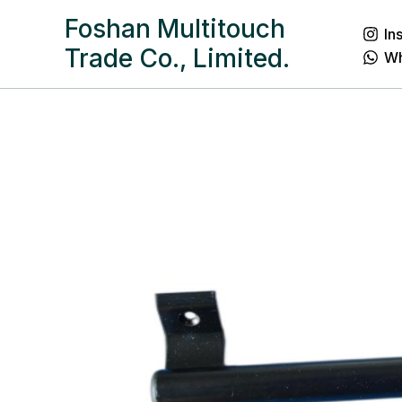
跳
Foshan Multitouch
In
至
Trade Co., Limited.
W
内
容