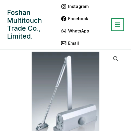
跳
Main
Instagram
至
Foshan
Menu
内
Facebook
Multitouch
容
Trade Co.,
WhatsApp
Limited.
Email