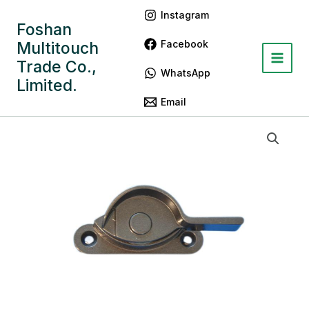
跳
Main
Instagram
至
Foshan
Menu
内
Facebook
Multitouch
容
Trade Co.,
WhatsApp
Limited.
Email