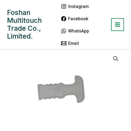
跳
Main
Instagram
至
Foshan
Menu
内
Facebook
Multitouch
容
Trade Co.,
WhatsApp
Limited.
Email