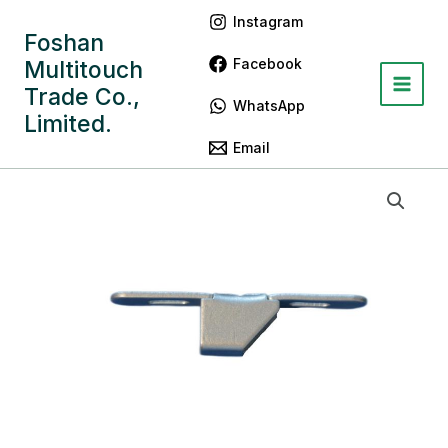
跳
Main
Instagram
至
Foshan
Menu
内
Facebook
Multitouch
容
Trade Co.,
WhatsApp
Limited.
Email